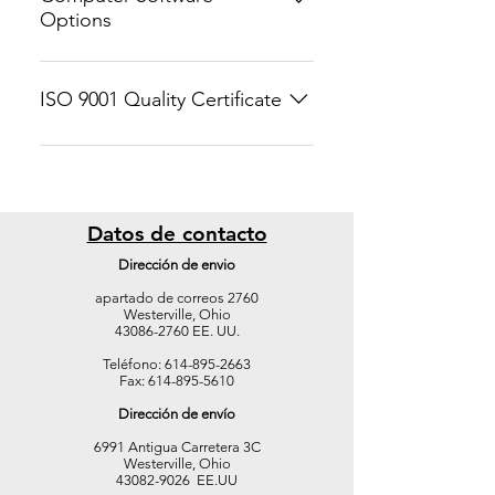
Options
Orton offers a variety of computer
software options for Remote
ISO 9001 Quality Certificate
Programming the process
controller, Data acquisition and
Data Analysis.
Datos de contacto
Dirección de envio
apartado de correos 2760
Westerville, Ohio
43086-2760 EE. UU.
Teléfono:
614-895-2663
Fax:
614-895-5610
Dirección de envío
6991 Antigua Carretera 3C
Westerville, Ohio
43082-9026 EE.UU