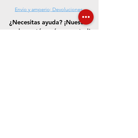
Envío y amperio; Devoluciones
¿Necesitas ayuda? ¡Nuestro
equipo está aquí para usted!
CONTÁCTENOS
Aceptamos los siguientes métodos de pago
©
2021-2023
.
La fundación de cerámica