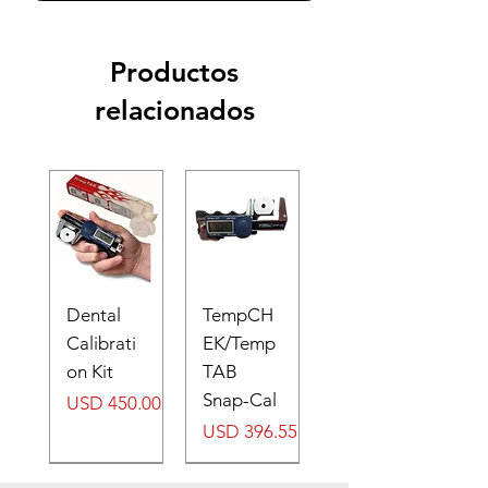
Productos
relacionados
Dental
TempCH
Calibrati
EK/Temp
on Kit
TAB
Snap-Cal
Precio
USD 450.00
Precio
USD 396.55
Digital