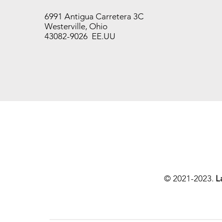
AJA)
Precio
USD 17.20
6991 Antigua Carretera 3C
Precio
USD 17.20
Westerville, Ohio
43082-9026 EE.UU
ton’s last day for shipping this year
© 2021-2023.
L