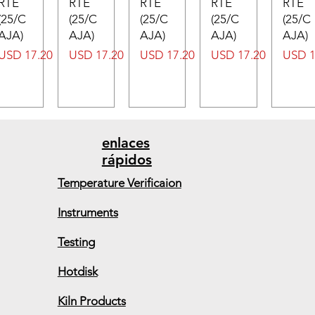
RTE
RTE
RTE
RTE
RTE
(25/C
(25/C
(25/C
(25/C
(25/C
AJA)
AJA)
AJA)
AJA)
AJA)
Precio
Precio
Precio
Precio
Precio
USD 17.20
USD 17.20
USD 17.20
USD 17.20
USD 1
enlaces
rápidos
Temperature Verificaion
Instruments
Testing
Hotdisk
Kiln Products