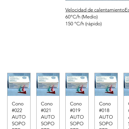
Velocidad de calentamiento
E
60°C/h (Medio)
6
150 °C/h (rápido)
6
Cono
Cono
Cono
Cono
#022
#021
#019
#018
AUTO
AUTO
AUTO
AUTO
SOPO
SOPO
SOPO
SOPO