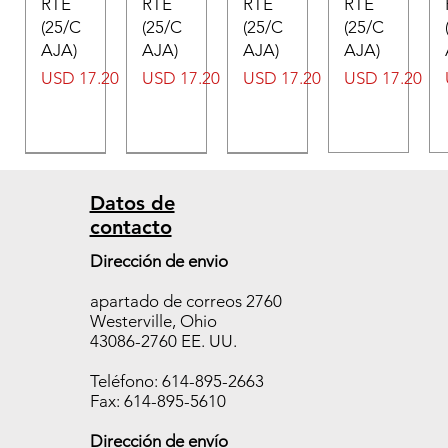
RTE
RTE
RTE
RTE
(25/C
(25/C
(25/C
(25/C
AJA)
AJA)
AJA)
AJA)
Precio
Precio
Precio
Precio
USD 17.20
USD 17.20
USD 17.20
USD 17.20
Datos de
contacto
Cono
Cono
Cono
Dirección de envio
#09
#09
#08
apartado de correos 2760
libre
AUTO
Sin
Westerville, Ohio
de
SOPO
hierro
43086-2760 EE. UU.
hierro
RTE
AUTO
AUTO
(25/C
PORT
Teléfono: 614-895-2663
PORT
AJA)
ANTE
Fax: 614-895-5610
ANTE
(25/B0
Precio
USD 17.20
Dirección de envío
(25/C
X)