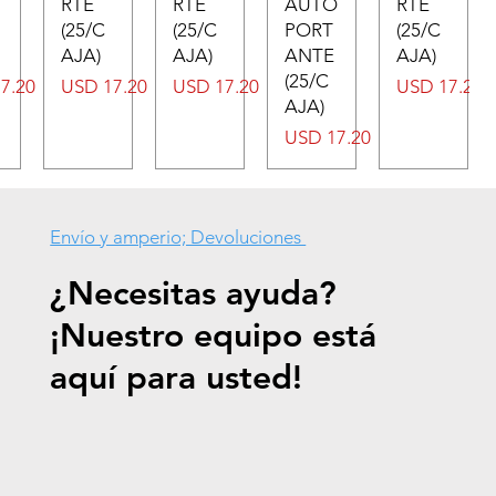
RTE
RTE
AUTO
RTE
(25/C
(25/C
PORT
(25/C
AJA)
AJA)
ANTE
AJA)
(25/C
Precio
Precio
Precio
7.20
USD 17.20
USD 17.20
USD 17.20
AJA)
Precio
USD 17.20
Envío y amperio; Devoluciones
¿Necesitas ayuda?
¡Nuestro equipo está
aquí para usted!