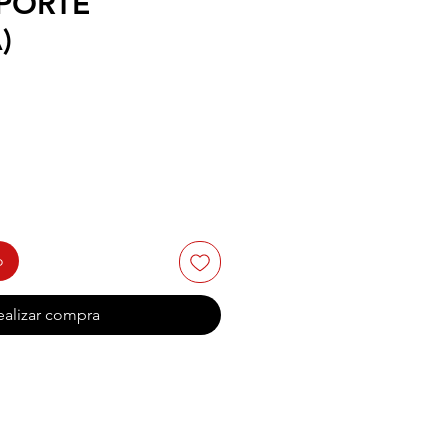
PORTE
)
o
ealizar compra