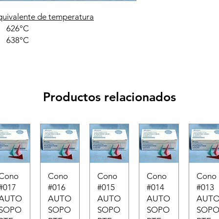
quivalente de temperatura
26°C
38°C
Productos relacionados
Cono
Cono
Cono
Cono
Cono
#017
#016
#015
#014
#013
AUTO
AUTO
AUTO
AUTO
AUT
SOPO
SOPO
SOPO
SOPO
SOP