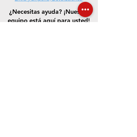
¿Necesitas ayuda? ¡Nuestro
equipo está aquí para usted!
CONTÁCTENOS
Aceptamos los siguientes métodos de pago
©
2021-2023
.
La fundación de cerámica
de Edward Orton Jr.
Reservados todos
los derechos.