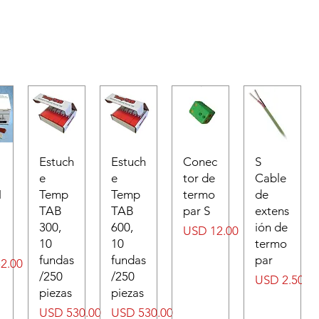
Estuch
Estuch
Conec
S
e
e
tor de
Cable
N
Temp
Temp
termo
de
TAB
TAB
par S
extens
300,
600,
ión de
Precio
USD 12.00
10
10
termo
fundas
fundas
par
2.00
/250
/250
Precio
USD 2.50
piezas
piezas
Precio
Precio
USD 530.00
USD 530.00