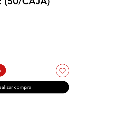
 (50/CAJA)
o
ealizar compra