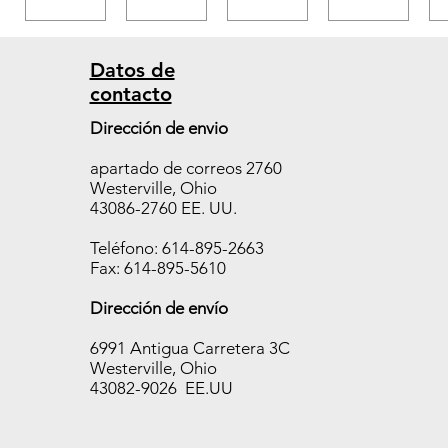
Datos de
contacto
Estuch
Estuch
Estuch
Dirección de envio
e
e
e
apartado de correos 2760
Temp
Temp
Temp
Westerville, Ohio
TAB
TAB
TAB
43086-2760 EE. UU.
400,
650,
700,
10
10
10
Teléfono: 614-895-2663
fundas
fundas
fundas
Fax: 614-895-5610
/250
/250
/250
Dirección de envío
piezas
piezas
piezas
Agotado
Agotado
Agotado
6991 Antigua Carretera 3C
Westerville, Ohio
43082-9026 EE.UU