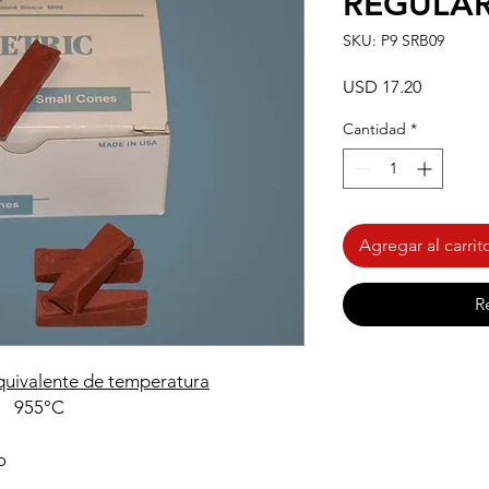
REGULAR
SKU: P9 SRB09
Precio
USD 17.20
Cantidad
*
Agregar al carrit
R
quivalente de temperatura
55°C
o