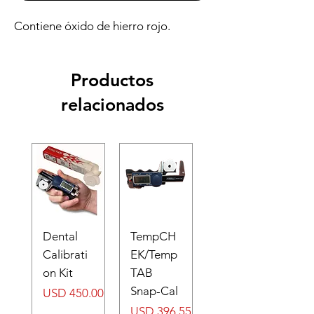
Contiene óxido de hierro rojo.
Productos
relacionados
Dental
TempCH
Calibrati
EK/Temp
on Kit
TAB
Snap-Cal
Precio
USD 450.00
Precio
USD 396.55