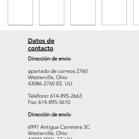
Datos de
contacto
Estuch
Estuch
Estuch
Dirección de envio
e
e
e
apartado de correos 2760
Temp
Temp
Temp
Westerville, Ohio
TAB
TAB
TAB
43086-2760 EE. UU.
400,
650,
700,
10
10
10
Teléfono: 614-895-2663
fundas
fundas
fundas
Fax: 614-895-5610
/250
/250
/250
Dirección de envío
piezas
piezas
piezas
Agotado
Agotado
Agotado
6991 Antigua Carretera 3C
Westerville, Ohio