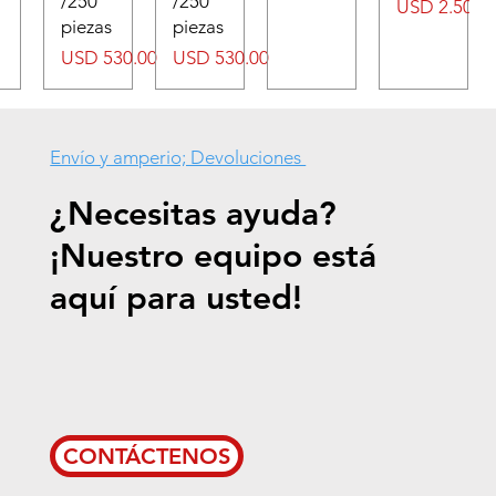
/250
/250
Precio
USD 2.50
piezas
piezas
Precio
Precio
USD 530.00
USD 530.00
Envío y amperio; Devoluciones
¿Necesitas ayuda?
¡Nuestro equipo está
aquí para usted!
CONTÁCTENOS