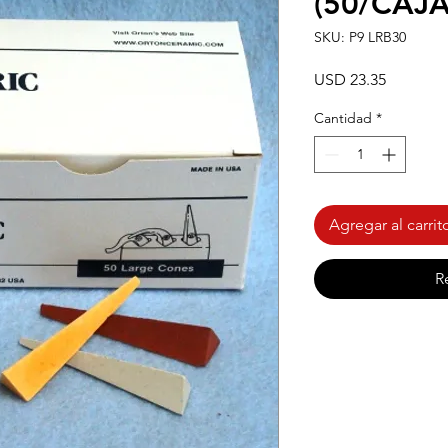
(50/CAJA
SKU: P9 LRB30
Precio
USD 23.35
Cantidad
*
Agregar al carrit
R