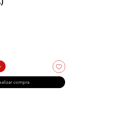
)
o
ealizar compra