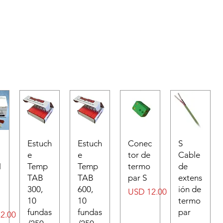
Estuch
Estuch
Conec
S
e
e
tor de
Cable
N
Temp
Temp
termo
de
TAB
TAB
par S
extens
300,
600,
ión de
Precio
USD 12.00
10
10
termo
fundas
fundas
par
2.00