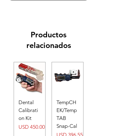
Productos
relacionados
Dental
TempCH
Calibrati
EK/Temp
on Kit
TAB
Snap-Cal
Precio
USD 450.00
Precio
USD 396.55