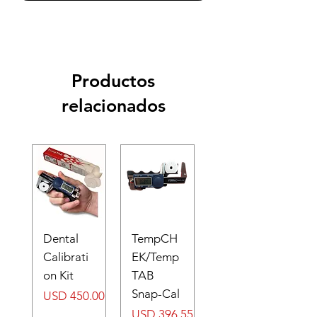
Productos
relacionados
Dental
TempCH
Calibrati
EK/Temp
on Kit
TAB
Snap-Cal
Precio
USD 450.00
Precio
USD 396.55