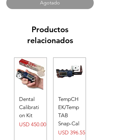
Agotado
Productos
relacionados
Dental
TempCH
Calibrati
EK/Temp
on Kit
TAB
Snap-Cal
Precio
USD 450.00
Precio
USD 396.55