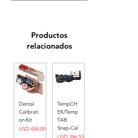
Productos
relacionados
Dental
TempCH
Calibrati
EK/Temp
on Kit
TAB
Snap-Cal
Precio
USD 450.00
Precio
USD 396.55