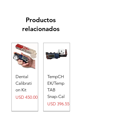
Productos
relacionados
Dental
TempCH
Calibrati
EK/Temp
on Kit
TAB
Snap-Cal
Precio
USD 450.00
Precio
USD 396.55