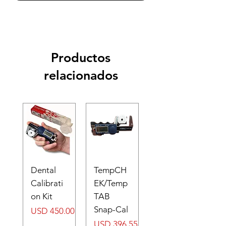
Productos
relacionados
Dental
TempCH
Calibrati
EK/Temp
on Kit
TAB
Snap-Cal
Precio
USD 450.00
Precio
USD 396.55