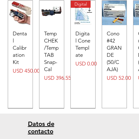
Digital
Denta
Temp
Digita
Cono
l
CHEK
l Cone
#42
Calibr
/Temp
Templ
GRAN
ation
TAB
ate
DE
Kit
Snap-
(50/C
Precio
USD 0.00
Cal
AJA)
Precio
USD 450.00
Precio
Precio
USD 396.55
USD 52.00
Datos de
contacto