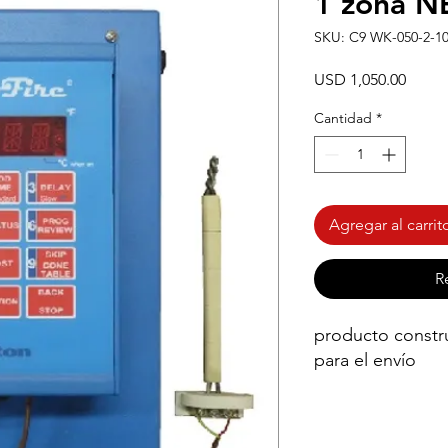
1 zona N
SKU: C9 WK-050-2-10
Preci
USD 1,050.00
Cantidad
*
Agregar al carrit
R
producto constr
para el envío