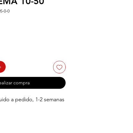
EMA 10-50
5-0-0
o
o
ealizar compra
uido a pedido, 1-2 semanas