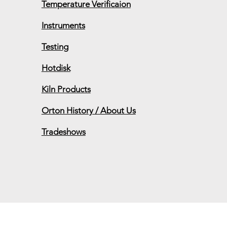
Temperature Verificaion
Instruments
Testing
Hotdisk
Kiln Products
Orton History / About Us
Tradeshows
 will be Friday, Dec 20th. Shipping wi