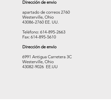
Estuch
Estuch
Estuch
Dirección de envio
e
e
e
apartado de correos 2760
Temp
Temp
Temp
Westerville, Ohio
TAB
TAB
TAB
43086-2760 EE. UU.
400,
650,
700,
10
10
10
Teléfono: 614-895-2663
fundas
fundas
fundas
Fax: 614-895-5610
/250
/250
/250
Dirección de envío
piezas
piezas
piezas
Agotado
Agotado
Agotado
6991 Antigua Carretera 3C
Westerville, Ohio
43082-9026 EE.UU
ton’s last day for shipping this year