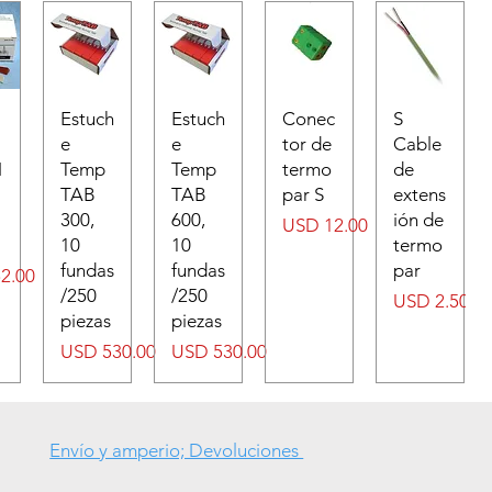
Estuch
Estuch
Conec
S
e
e
tor de
Cable
N
Temp
Temp
termo
de
TAB
TAB
par S
extens
300,
600,
ión de
Precio
USD 12.00
10
10
termo
fundas
fundas
par
2.00
/250
/250
Precio
USD 2.50
piezas
piezas
Precio
Precio
USD 530.00
USD 530.00
Envío y amperio; Devoluciones