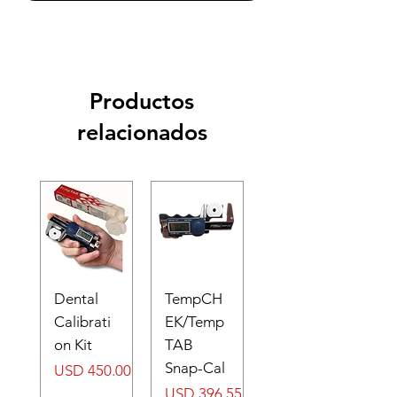
Productos
relacionados
Dental
TempCH
Calibrati
EK/Temp
on Kit
TAB
Snap-Cal
Precio
USD 450.00
Precio
USD 396.55