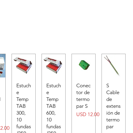
Estuch
Estuch
Conec
S
e
e
tor de
Cable
N
Temp
Temp
termo
de
TAB
TAB
par S
extens
300,
600,
ión de
Precio
USD 12.00
10
10
termo
fundas
fundas
par
2.00