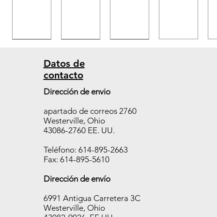
Datos de
contacto
Estuch
Estuch
Estuch
Dirección de envio
e
e
e
apartado de correos 2760
Temp
Temp
Temp
Westerville, Ohio
TAB
TAB
TAB
43086-2760 EE. UU.
400,
650,
700,
10
10
10
Teléfono: 614-895-2663
fundas
fundas
fundas
Fax: 614-895-5610
/250
/250
/250
Dirección de envío
piezas
piezas
piezas
Agotado
Agotado
Agotado
6991 Antigua Carretera 3C
Westerville, Ohio