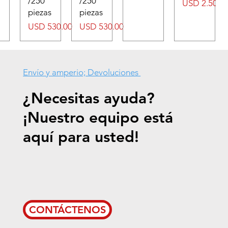
/250
/250
Precio
USD 2.50
piezas
piezas
Precio
Precio
USD 530.00
USD 530.00
Envío y amperio; Devoluciones
¿Necesitas ayuda?
¡Nuestro equipo está
aquí para usted!
CONTÁCTENOS