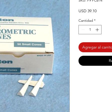
SKU: P9 PCB14
Precio
USD 39.10
Cantidad
*
Agregar al carrit
R